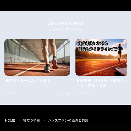
Recommend
こちらの記事もどうぞ
伸びるトレーニングとは？
日本陸連（JAAF）「競技会ガ
イン」要点まとめ
2023.08.15
2026.01.17
役立つ情報
役
Follow Me
HOME
役立つ情報
シンスプリンの原因と対策
＞
＞