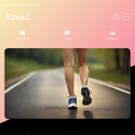
Niigata-Track &Field
RizeAC
MENU
information
Yotube
Instagram
役立つ情報