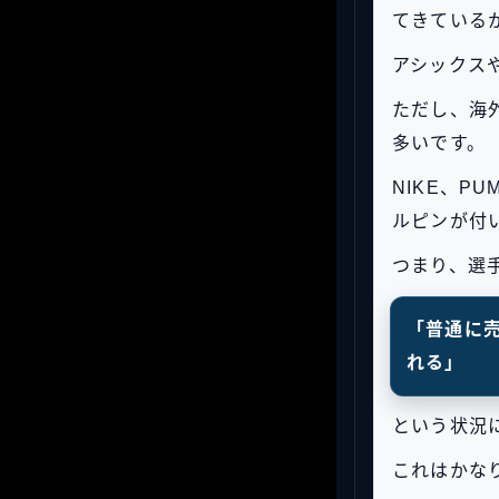
てきている
アシックス
ただし、海
多いです。
NIKE、PU
ルピンが付
つまり、選
「普通に
れる」
という状況
これはかな