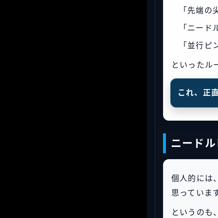
「先端の
「ニード
「並行ピ
といったル
これ、正
ニードル
個人的には
思っていま
というのも