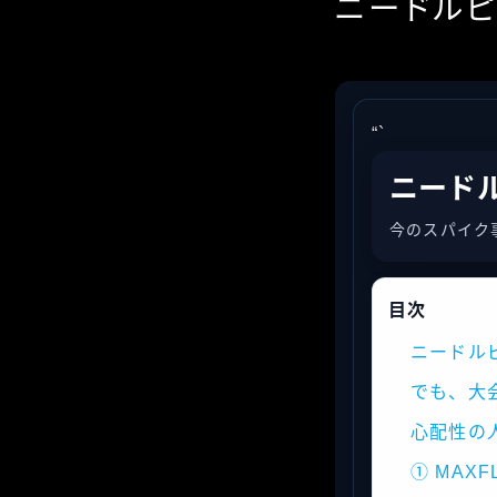
ニードル
“`
ニード
今のスパイク
目次
ニードル
でも、大
心配性の
① MAX