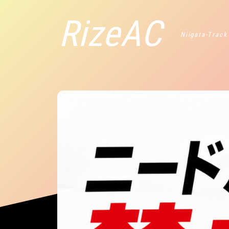
RizeAC
Niigata-Track