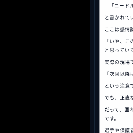
「ニード
と書かれて
ここは感情
「いや、こ
と思ってい
実際の現場
「次回以降
という注意
でも、正直
だって、国
です。
選手や保護