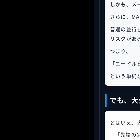
しかも、メ
さらに、M
普通の並行
リスクがあ
つまり、
「ニードル
という単純
でも、大
とはいえ、
「先端の