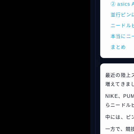
② asics 
並行ピン
ニードル
本当にニ
まとめ
最近の陸上
増えてきま
NIKE、PU
らニードル
中には、ピ
一方で、競