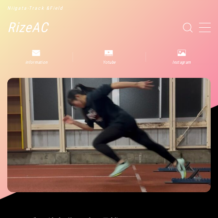
Niigata-Track &Field
RizeAC
MENU
information
Yotube
Instagram
役立つ情報