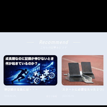
Recommend
こちらの記事もどうぞ
伸び続ける為には・・・
スタートに必要なたった２つの
2026.01.25
2024.02.05
役立つ情報
役
Follow Me