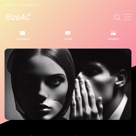
Niigata-Track &Field
RizeAC
MENU
information
Yotube
Instagram
役立つ情報