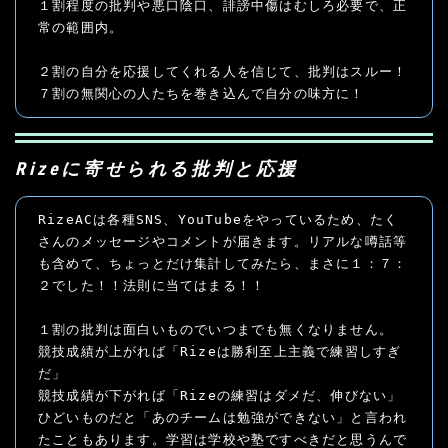
１割程度の批判や悪口陰口、誹謗中傷はむしろ必要で、正
常の範囲内。
２割の自分を応援してくれる人を信じて、批判はスルー！
７割の無関心の人たちを巻き込んで自分の味方に！
Rizeに寄せられる批判と応援
RizeACは各種SNS、YouTubeをやっているため、たく
さんのメッセージやコメントが届きます。リアルな噂話等
も含めて、ちょっとだけ集計してみたら、まさに１：７：
２でした！！法則に当てはまる！！
１割の批判は面白いものでいつまでも無くなりません。
競技成績が上がれば「Rizeは勝利至上主義で練習しすぎ
だ」
競技成績が下がれば「Rizeの練習はダメだ、伸びない」
ひどいものだと「あのチームは勉強ができない」と言われ
たこともあります。学習は学校や塾ですべきだと思うんで