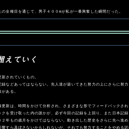
上の全種目を通じて、男子４００mが私が一番興奮した瞬間だった。
超えていく
更新されていくもの。

記録などあってはならない。先人達が築いてきた努力の上にさらに努力
がある。

録更新は、時間をかけて分析され、さまざまな形でフィードバックされ
ックを受け取った内の誰かが、必ず今回の記録を上回り、また日本記録
３２年もの歳月をかけてはならない。動き出した歴史をさらに先へ進め
影響すら及ぼさないかもしれないが、それでも努力することをやめる訳