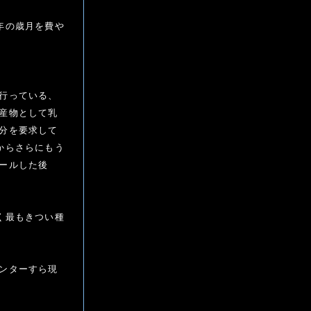
年の歳月を費や
行っている、
産物として乳
分を要求して
からさらにもう
ールした後
く最もきつい種
ンターすら現