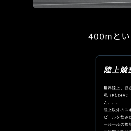
役立つ情報
400mと
陸上競
世界陸上、皆さ
私（Rize
ん。。。

陸上以外のス
ビールを飲み
一歩一歩の接