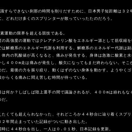
意識すらできない刹那の時間を削りだすために、日本男子短距離は３２
に、どれだけ多くのスプリンターが散っていったたのだろう。

酸素運動の限界を超える競技である。

度の高強度の運動ではクレアチンリン酸をエネルギー源として筋収縮を
では解糖系のエネルギー代謝を利用する。解糖系のエネルギー代謝は副
。体内の乳酸値が高くなると、痛みが発生する、身体は急激に酸素と水
かし４００m走は痛みが発生し、酸欠になってもまだ終わらない。そこ
のだ。最後の力を振り絞り、動くはずのない身体を動かす。ようやくゴ
酸からくる痛みに悶え苦しむ時間が待っている。

目は何か？しばしば陸上選手の間で議論されるが、４００mは紛れもな
だ。

えたくても超えられなかった、それどころか４４秒台に辿り着くスプリ
３２年間止まっていた記録がついに動き出した。

同時に４４秒台を出し、一人は０.０１秒、日本記録を更新。
