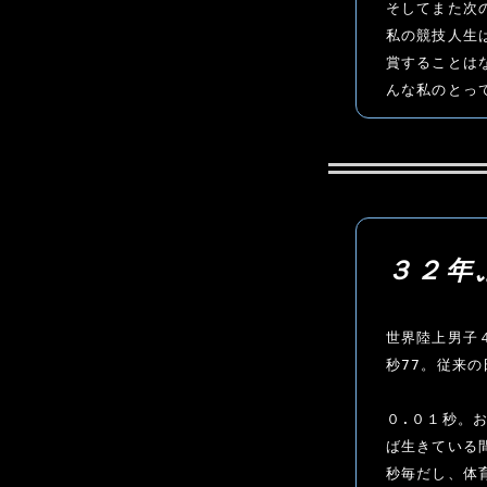
そしてまた次
私の競技人生
賞することは
んな私のとっ
３２年
世界陸上男子
秒77。従来の
０.０１秒。
ば生きている
秒毎だし、体