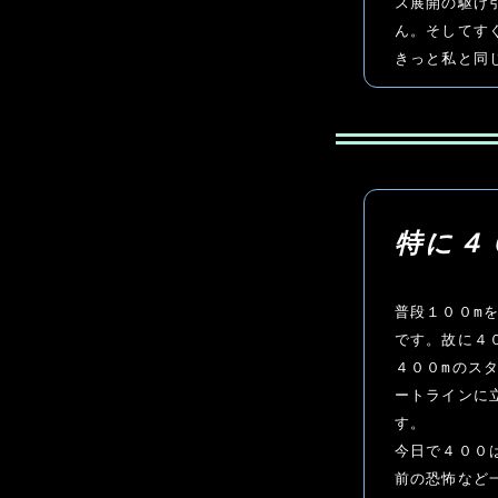
ス展開の駆け
ん。そしてす
きっと私と同
特に４
普段１００m
です。故に４
４００mのス
ートラインに
す。

今日で４００
前の恐怖など