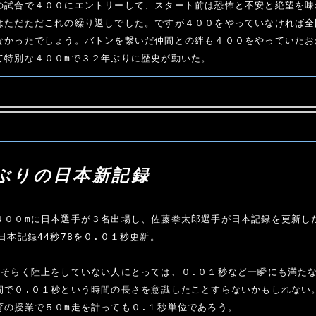
の試合で４００にエントリーして、スタート前は恐怖と不安と絶望を味
はただただこれの繰り返しでした。ですが４００をやっていなければ全
なかったでしょう。バトンを繋いだ仲間との絆も４００をやっていたお
て特別な４００mで３２年ぶりに歴史が動いた。
ぶりの日本新記録
４００mに日本選手が３名出場し、佐藤拳太郎選手が日本記録を更新した
日本記録44秒78を０.０１秒更新。

おそらく陸上をしていない人にとっては、０.０１秒など一瞬にも満た
間で０.０１秒という時間の長さを意識したことすらないかもしれない
育の授業で５０m走を計っても０.１秒単位であろう。
