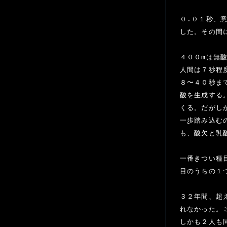
０.０１秒、
した。その間
４００mは無
人間は７秒程
８〜４０秒ま
酸を生成する
くる。だがし
一歩踏み込む
も、酸欠と乳
一番きつい種
目のうちの１つ
３２年間、超
れなかった。
しかも２人も