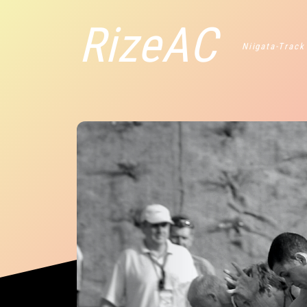
RizeAC
Niigata-Track