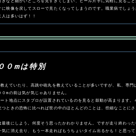
引きなど細かいところを見すぎてしまい、ビール片手に気軽に見ること
ぐに映像を戻してスローで見たくなってしまうのです。職業病でしょう
じ人は多いはず！！
００mは特別
を教えていたり、高跳や砲丸を教えていることが多いですが、私、専門
００mの前は気が気じゃありません。

タート地点にスタブロが設置されているのを見ると鼓動が高まります。
立つときの恐怖に比べれば世の中のほとんどのことは、些細なことにさ
は最後にしよう。何度そう思ったかわかりません。ですが走り終わった
一気に消え去り、もう一本走ればもうちょいタイム出るかも！と思って