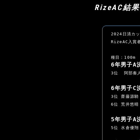
RizeAC結
2024日清カ
RizeAC入賞
種目：100m
6年男子A
3位  阿部奏
6年男子C
3位 齋藤源騎
6位 荒井悠晴
5年男子A
5位 水倉優翔