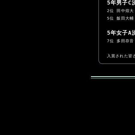
5年男子C
2位 田中煌大
5位 飯田大輔
5年女子A
7位 多田存音
入賞された皆