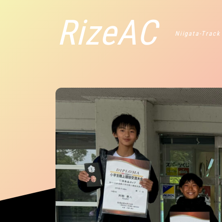
RizeAC
Niigata-Track