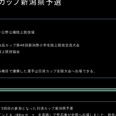
清カップ新潟県予選
十公野公園陸上競技場
食品カップ第40回新潟県小学生陸上競技交流大会
陸上競技協会
各種目で優勝した選手は日清カップ全国大会へ出場できる。
して5回目の参加となった日清カップ新潟県予選
インドＡ（80ｍＨ　+　走高跳）で登石奏が全国へ出場しました。昨年