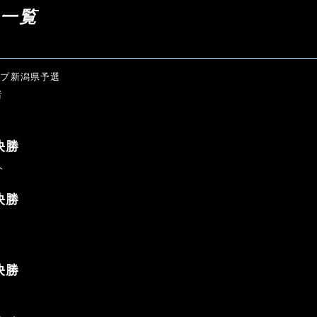
果一覧
ップ新潟県予選
者
決勝
人
決勝
決勝