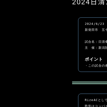
2024日
2024/6/23
新発田市　五
試合名：日清
主　催：新潟
ポイント
・この試合の
RizeACと
昨年はコンバ