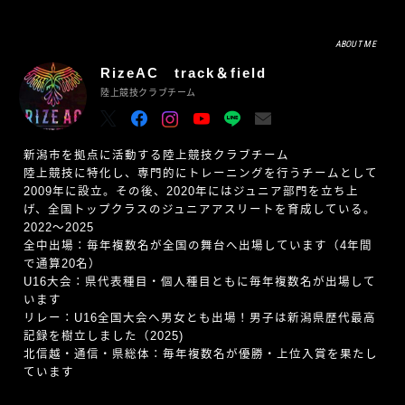
ABOUT ME
RizeAC track＆field
陸上競技クラブチーム
新潟市を拠点に活動する陸上競技クラブチーム
陸上競技に特化し、専門的にトレーニングを行うチームとして
2009年に設立。その後、2020年にはジュニア部門を立ち上
げ、全国トップクラスのジュニアアスリートを育成している。
2022〜2025
全中出場：毎年複数名が全国の舞台へ出場しています（4年間
で通算20名）
U16大会：県代表種目・個人種目ともに毎年複数名が出場して
います
リレー：U16全国大会へ男女とも出場！男子は新潟県歴代最高
記録を樹立しました（2025)
北信越・通信・県総体：毎年複数名が優勝・上位入賞を果たし
ています