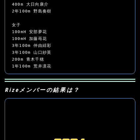
400m 大日向康介
2年100m 野島奏樹
女子
100mH 安部夢花
100mH 加藤苺花
3年100m 仲由緋彩
3年100m 山口紗英
200m 青木千穂
1年100m 荒井凛花
Rizeメンバーの結果は？