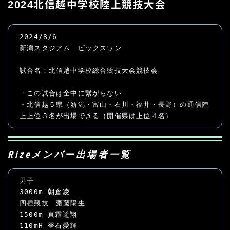
2024北信越中学校陸上競技大会
2024/8/6
新潟スタジアム　ビックスワン
試合名：北信越中学校総合競技大会競技会
・この試合は全中に繋がらない
・北信越５県（新潟・富山・石川・福井・長野）の通信陸
上上位３名が出場できる（開催県は上位４名）
Rizeメンバー出場者一覧
男子
3000m 朝倉凌
四種競技　齋藤陽生
1500m 真霜遥翔
110mH 登石愛輝