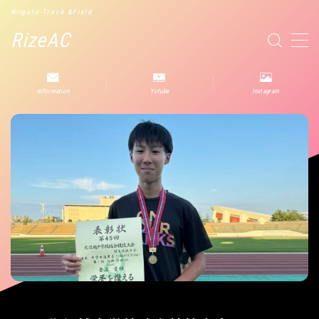
Niigata-Track &Field
RizeAC
MENU
information
Yotube
Instagram
2024試合結果