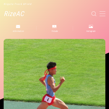
Niigata-Track &Field
RizeAC
MENU
information
Yotube
Instagram