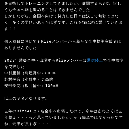
を目指してトレーニングしてきましたが、健闘するも3位。惜し
くも全国へ駒を進めることはできませんでした。

しかしながら、全国へ向けて努力した日々は決して無駄ではな
く、多くの学びがあったはずです。これを糧に次に繋げていきま
す！！

個人種目においてもRizeメンバーから新たな全中標準突破者は
ありませんでした。

2023年愛媛全中へ出場するRizeメンバーは
通信陸上
で全中標準
を突破した

中村亜簾（鳥屋野中）800m

野村寧音（小針中）走高跳

安部夢花（坂井輪中）100mH 

以上の３名となります。

去年のRizeACは７名全中へ出場したので、今年はあわよくば去
年越え・・・っと思っていましたが、そう簡単ではなかったです
ね。去年が強すぎ・・・。
