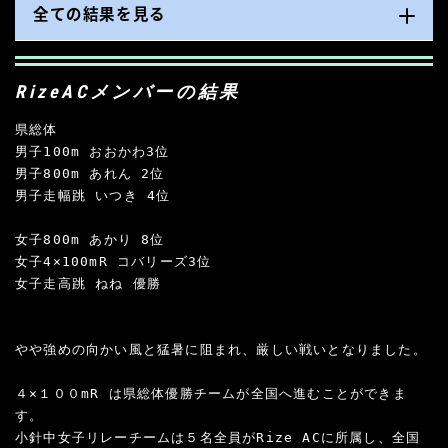
全ての結果を見る
RizeACメンバーの結果
県総体

男子100m おおかわ3位

男子800m あれん 2位

男子走幅跳 いつき 4位

女子800m あかり 8位

女子4×100mR コバリーズ3位

女子走高跳 ねね 優勝

やや強めの向かい風と猛暑に阻まれ、厳しい戦いとなりました。

４×１００mR は県総体優勝チームが全国へ進むことができま
す。

小針中女子リレーチームは５名全員がRize ACに所属し、全国