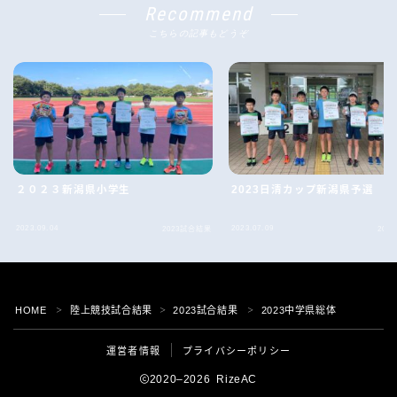
Recommend
こちらの記事もどうぞ
２０２３新潟県小学生
2023日清カップ新潟県予選
2023.09.04
2023.07.09
2023試合結果
202
Follow Me
HOME
陸上競技試合結果
2023試合結果
2023中学県総体
＞
＞
＞
運営者情報
プライバシーポリシー
2020–2026 RizeAC