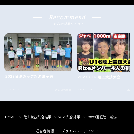
Recommend
こちらの記事もどうぞ
2023日清カップ新潟県予選
2023 U16 陸上競技大会
2023.07.09
2023.10.28
2023試合結果
202
Follow Me
HOME
陸上競技試合結果
2023試合結果
2023通信陸上新潟
＞
＞
＞
運営者情報
プライバシーポリシー