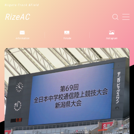
Niigata-Track &Field
RizeAC
MENU
information
Yotube
Instagram