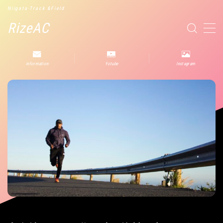
Niigata-Track &Field
RizeAC
MENU
information
Yotube
Instagram
役立つ情報