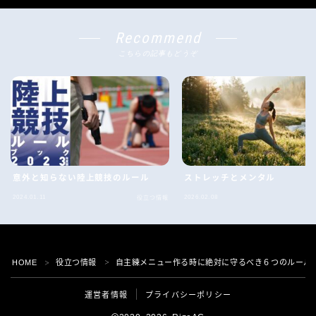
Recommend
こちらの記事もどうぞ
意外と知らない陸上競技のルール
ストレッチとメンタル
2024.01.11
2026.02.08
役立つ情報
役
Follow Me
HOME
役立つ情報
自主練メニュー作る時に絶対に守るべき６つのルール
＞
＞
運営者情報
プライバシーポリシー