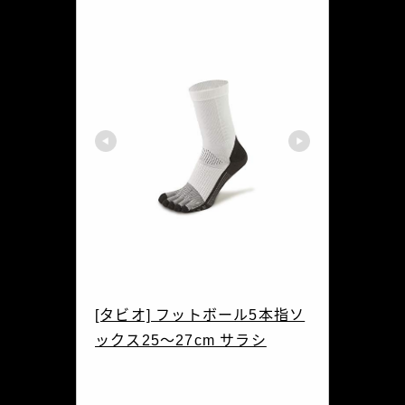
Tabio(タビオ)
[タビオ] フットボール5本指ソ
ックス25～27cm サラシ
072140014