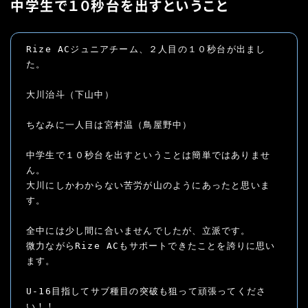
中学生で１０秒台を出すということ
Rize ACジュニアチーム、２人目の１０秒台が出まし
た。

大川治斗（下山中）

ちなみに一人目は宮村温（鳥屋野中）

中学生で１０秒台を出すということは簡単ではありませ
ん。

大川にしかわからない苦労が山のようにあったと思いま
す。

全中には少し間に合いませんでしたが、立派です。

微力ながらRize ACもサポートできたことを誇りに思い
ます。

U-16目指してサブ種目の突破も狙って頑張ってくださ
い！！
