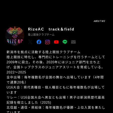
ABOUT ME
RizeAC track＆field
陸上競技クラブチーム
新潟市を拠点に活動する陸上競技クラブチーム
陸上競技に特化し、専門的にトレーニングを行うチームとして
2009年に設立。その後、2020年にはジュニア部門を立ち上
げ、全国トップクラスのジュニアアスリートを育成している。
2022〜2025
全中出場：毎年複数名が全国の舞台へ出場しています（4年間
で通算20名）
U16大会：県代表種目・個人種目ともに毎年複数名が出場して
います
リレー：U16全国大会へ男女とも出場！男子は新潟県歴代最高
記録を樹立しました（2025)
北信越・通信・県総体：毎年複数名が優勝・上位入賞を果たし
ています