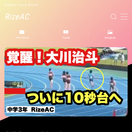
Niigata-Track &Field
RizeAC
MENU
information
Yotube
Instagram
2023試合結果